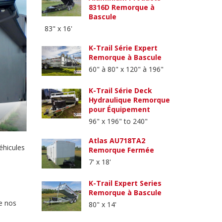
8316D Remorque à
Bascule
83" x 16'
K-Trail Série Expert
Remorque à Bascule
60" à 80" x 120" à 196"
K-Trail Série Deck
Hydraulique Remorque
pour Équipement
96" x 196" to 240"
Atlas AU718TA2
éhicules
Remorque Fermée
7' x 18'
K-Trail Expert Series
Remorque à Bascule
de nos
80" x 14'