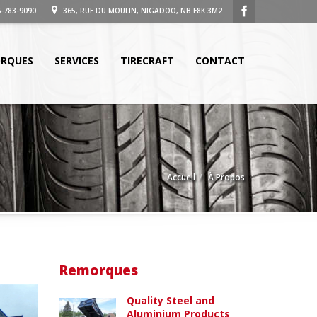
-783-9090
365, RUE DU MOULIN, NIGADOO, NB E8K 3M2
RQUES
SERVICES
TIRECRAFT
CONTACT
Accueil
À Propos
Remorques
Quality Steel and
Aluminium Products