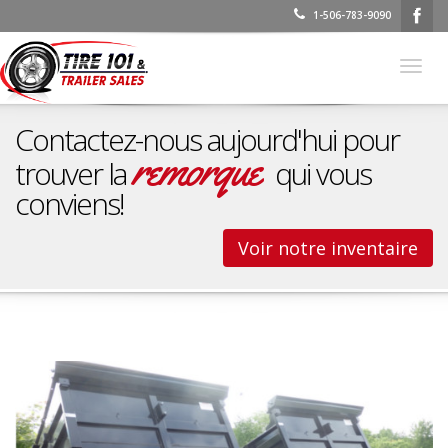
1-506-783-9090
Basc
la
navig
Contactez-nous aujourd'hui pour
remorque
trouver la
qui vous
conviens!
Voir notre inventaire
Remorques à bascule