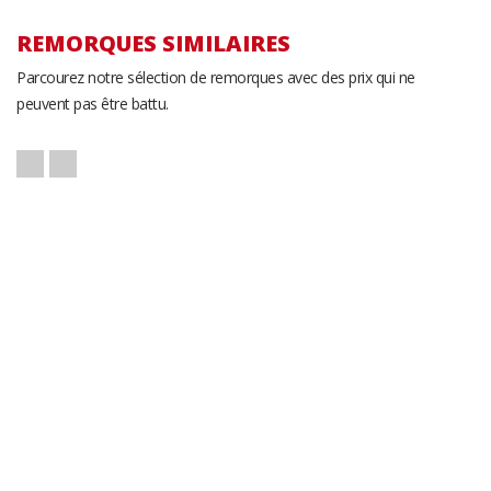
REMORQUES SIMILAIRES
Parcourez notre sélection de remorques avec des prix qui ne
peuvent pas être battu.
Quality Trailers 12K
Remorque pour
Équipement
Q
83" x 18'
K-Trail CH20-14
Pin
Remorque pour
A
Équipement
G
96" x 240"
p
102" 