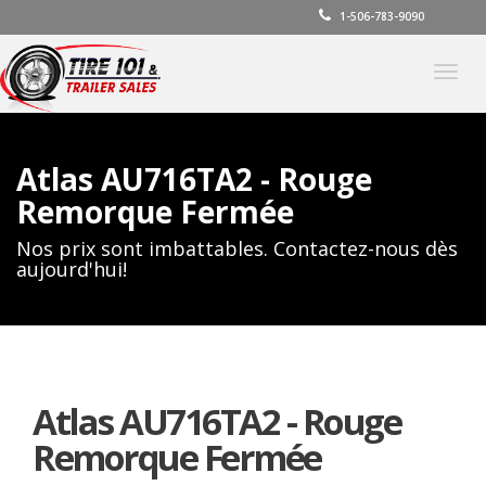
1-506-783-9090
Basc
la
navig
Atlas AU716TA2 - Rouge
Remorque Fermée
Nos prix sont imbattables. Contactez-nous dès
aujourd'hui!
Atlas AU716TA2 - Rouge
Remorque Fermée