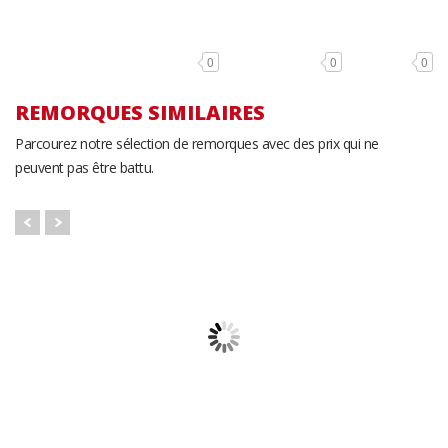
0
0
0
REMORQUES SIMILAIRES
Parcourez notre sélection de remorques avec des prix qui ne
peuvent pas être battu.
Atlas AU716TA2 -
Amera-Lite ADSX
Rouge Remorque
Remorque Fermée
Fermée
R
7' x 14'
7' x 16'